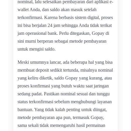
nominal, lalu selesaikan pembayaran dari aplikasi e-
wallet Anda, dan saldo akan masuk setelah
terkonfirmasi. Karena berbasis sistem digital, proses
ini bisa berjalan 24 jam sehingga Anda tidak terikat
jam operasional bank. Perlu ditegaskan, Gopay di
sini murni berperan sebagai metode pembayaran
untuk mengisi saldo.
Meski umumnya lancar, ada beberapa hal yang bisa
membuat deposit sedikit tertunda, misalnya nominal
yang keliru diketik, saldo Gopay yang kurang, atau
proses konfirmasi yang butuh waktu saat jaringan
sedang padat. Pastikan nominal sesuai dan tunggu
status terkonfirmasi sebelum menghubungi layanan
bantuan. Yang tidak kalah penting untuk diingat,
metode pembayaran apa pun, termasuk Gopay,
sama sekali tidak memengaruhi hasil permainan