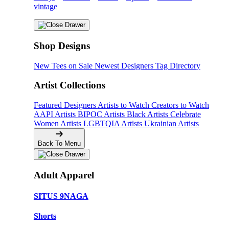
vintage
Shop Designs
New Tees on Sale
Newest Designers
Tag Directory
Artist Collections
Featured Designers
Artists to Watch
Creators to Watch
AAPI Artists
BIPOC Artists
Black Artists
Celebrate
Women Artists
LGBTQIA Artists
Ukrainian Artists
Back To Menu
Adult Apparel
SITUS 9NAGA
Shorts