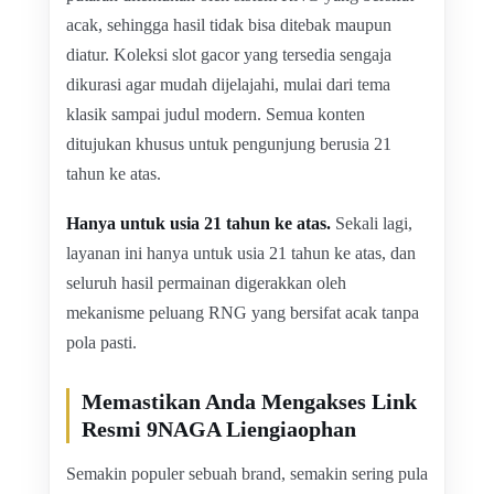
acak, sehingga hasil tidak bisa ditebak maupun
diatur. Koleksi slot gacor yang tersedia sengaja
dikurasi agar mudah dijelajahi, mulai dari tema
klasik sampai judul modern. Semua konten
ditujukan khusus untuk pengunjung berusia 21
tahun ke atas.
Hanya untuk usia 21 tahun ke atas.
Sekali lagi,
layanan ini hanya untuk usia 21 tahun ke atas, dan
seluruh hasil permainan digerakkan oleh
mekanisme peluang RNG yang bersifat acak tanpa
pola pasti.
Memastikan Anda Mengakses Link
Resmi 9NAGA Liengiaophan
Semakin populer sebuah brand, semakin sering pula