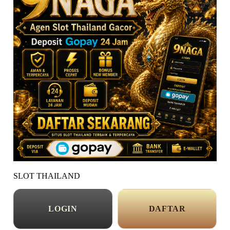
SLOT THAILAND
LOGIN
DAFTAR