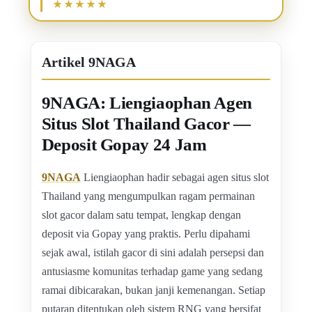
Artikel 9NAGA
9NAGA: Liengiaophan Agen
Situs Slot Thailand Gacor —
Deposit Gopay 24 Jam
9NAGA
Liengiaophan hadir sebagai agen situs slot
Thailand yang mengumpulkan ragam permainan
slot gacor dalam satu tempat, lengkap dengan
deposit via Gopay yang praktis. Perlu dipahami
sejak awal, istilah gacor di sini adalah persepsi dan
antusiasme komunitas terhadap game yang sedang
ramai dibicarakan, bukan janji kemenangan. Setiap
putaran ditentukan oleh sistem RNG yang bersifat