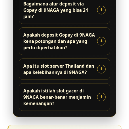
Bagaimana alur deposit via
Gopay di 9NAGA yang bisa 24
jam?
Apakah deposit Gopay di 9NAGA
kena potongan dan apa yang
perlu diperhatikan?
Apa itu slot server Thailand dan
apa kelebihannya di 9NAGA?
Apakah istilah slot gacor di
9NAGA benar-benar menjamin
kemenangan?