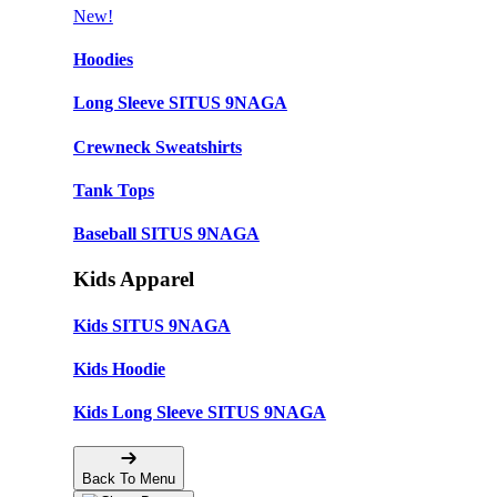
New!
Hoodies
Long Sleeve SITUS 9NAGA
Crewneck Sweatshirts
Tank Tops
Baseball SITUS 9NAGA
Kids Apparel
Kids SITUS 9NAGA
Kids Hoodie
Kids Long Sleeve SITUS 9NAGA
Back To Menu