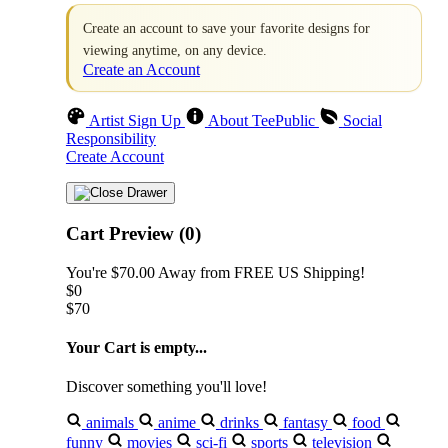
Create an account to save your favorite designs for
viewing anytime, on any device.
Create an Account
Artist Sign Up
About TeePublic
Social
Responsibility
Create Account
Cart Preview (0)
You're
$70.00
Away from
FREE US Shipping!
$0
$70
Your Cart is empty...
Discover something you'll love!
animals
anime
drinks
fantasy
food
funny
movies
sci-fi
sports
television