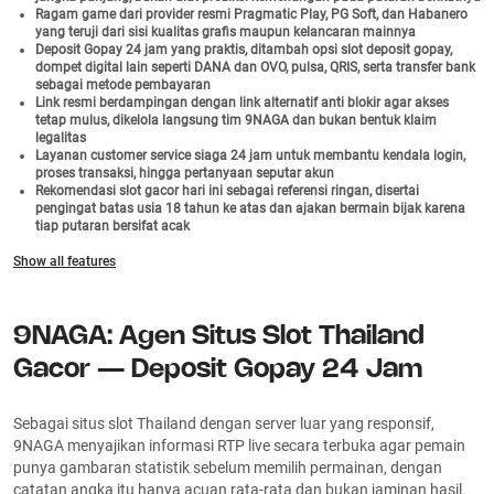
Ragam game dari provider resmi Pragmatic Play, PG Soft, dan Habanero
yang teruji dari sisi kualitas grafis maupun kelancaran mainnya
Deposit Gopay 24 jam yang praktis, ditambah opsi slot deposit gopay,
dompet digital lain seperti DANA dan OVO, pulsa, QRIS, serta transfer bank
sebagai metode pembayaran
Link resmi berdampingan dengan link alternatif anti blokir agar akses
tetap mulus, dikelola langsung tim 9NAGA dan bukan bentuk klaim
legalitas
Layanan customer service siaga 24 jam untuk membantu kendala login,
proses transaksi, hingga pertanyaan seputar akun
Rekomendasi slot gacor hari ini sebagai referensi ringan, disertai
pengingat batas usia 18 tahun ke atas dan ajakan bermain bijak karena
tiap putaran bersifat acak
Show all features
9NAGA: Agen Situs Slot Thailand
Gacor — Deposit Gopay 24 Jam
Sebagai situs slot Thailand dengan server luar yang responsif,
9NAGA menyajikan informasi RTP live secara terbuka agar pemain
punya gambaran statistik sebelum memilih permainan, dengan
catatan angka itu hanya acuan rata-rata dan bukan jaminan hasil.