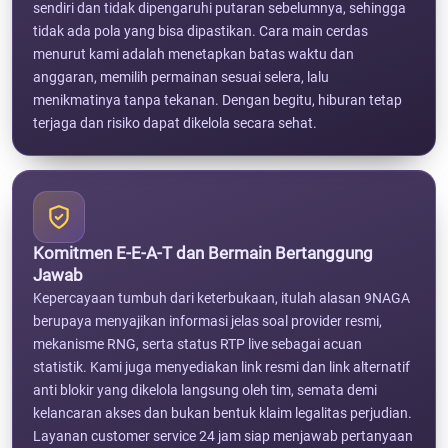
sendiri dan tidak dipengaruhi putaran sebelumnya, sehingga
tidak ada pola yang bisa dipastikan. Cara main cerdas
menurut kami adalah menetapkan batas waktu dan
anggaran, memilih permainan sesuai selera, lalu
menikmatinya tanpa tekanan. Dengan begitu, hiburan tetap
terjaga dan risiko dapat dikelola secara sehat.
Komitmen E-E-A-T dan Bermain Bertanggung
Jawab
Kepercayaan tumbuh dari keterbukaan, itulah alasan 9NAGA
berupaya menyajikan informasi jelas soal provider resmi,
mekanisme RNG, serta status RTP live sebagai acuan
statistik. Kami juga menyediakan link resmi dan link alternatif
anti blokir yang dikelola langsung oleh tim, semata demi
kelancaran akses dan bukan bentuk klaim legalitas perjudian.
Layanan customer service 24 jam siap menjawab pertanyaan