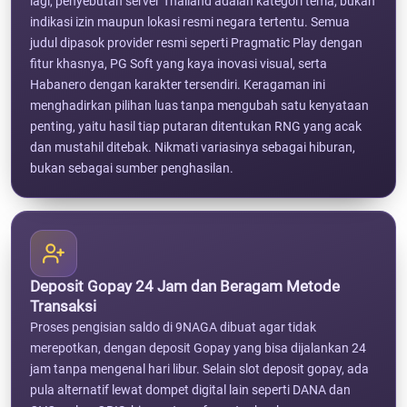
lagi, penyebutan server Thailand adalah kategori tema, bukan
indikasi izin maupun lokasi resmi negara tertentu. Semua
judul dipasok provider resmi seperti Pragmatic Play dengan
fitur khasnya, PG Soft yang kaya inovasi visual, serta
Habanero dengan karakter tersendiri. Keragaman ini
menghadirkan pilihan luas tanpa mengubah satu kenyataan
penting, yaitu hasil tiap putaran ditentukan RNG yang acak
dan mustahil ditebak. Nikmati variasinya sebagai hiburan,
bukan sebagai sumber penghasilan.
Deposit Gopay 24 Jam dan Beragam Metode
Transaksi
Proses pengisian saldo di 9NAGA dibuat agar tidak
merepotkan, dengan deposit Gopay yang bisa dijalankan 24
jam tanpa mengenal hari libur. Selain slot deposit gopay, ada
pula alternatif lewat dompet digital lain seperti DANA dan